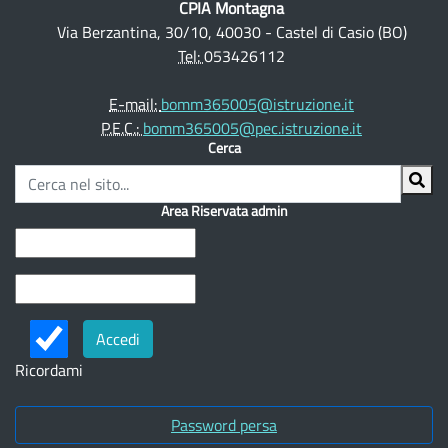
CPIA Montagna
Servizi
Via Berzantina, 30/10, 40030 - Castel di Casio (BO)
e
Tel:
053426112
opportunità
E-mail:
bomm365005@istruzione.it
Sportello
P.E.C.:
bomm365005@pec.istruzione.it
psicologico
Cerca
Sportello
di
Area Riservata admin
mediazione
linguistico-
culturale
Tirocini
Contatti
Ricordami
Password persa