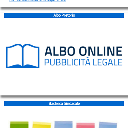
CPIA
MONTAGNA
Albo Pretorio
–
Sede
centrale
CPIA
MONTAGNA
–
Sede
associata
“Fantini”
CPIA
MONTAGNA
Bacheca Sindacale
–
Sede
associata
“Caduti