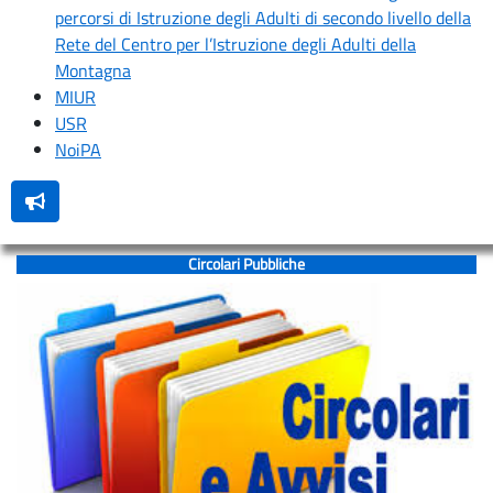
pretorio
percorsi di Istruzione degli Adulti di secondo livello della
online
Rete del Centro per l’Istruzione degli Adulti della
Montagna
Bacheca
MIUR
Sindacale
USR
NoiPA
Istituto
Chi
siamo
Circolari Pubbliche
Istituto
Dirigenza
Organigramma
e
funzionigramma
Consiglio
di