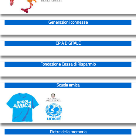
Piano
Triennale
(PTOF)
Generazioni connesse
Didattica
Libri
CPIA DIGITALE
di
testo
suggeriti
Fondazione Cassa di Risparmio
Educazione
civica
Scuola amica
Aula
Agorà
e
FAD
Materiali
Pietre della memoria
informativi