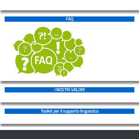
SICPIA
Registro
FAQ
elettronico
Docenti
e
ATA
Circolari
Modulistica
Docenti
e
I NOSTRI VALORI
ATA
Segreteria
Toolkit per il supporto linguistico
Segreteria
–
URP